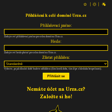
Přihlášení k celé doméně Urza.cz
Přihlašovací jméno:
Zadejte své přihlašovací jméno pro celou doménu Urza.cz.
Heslo:
Zadejte své heslo platné pro celou doménu Urza.cz.
Zůstat přihlášen:
Vyberte, po jak dlouhé době budete odhlášeni (čím kratší doba, tím lépe z hlediska bezpečnosti).
Nemáte účet na Urza.cz?
Založte si ho!