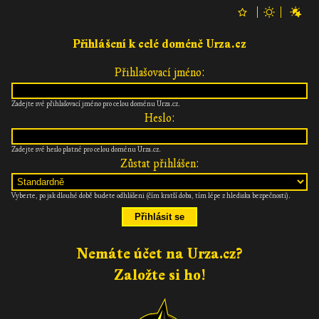
Přihlášení k celé doméně Urza.cz
Přihlašovací jméno:
Zadejte své přihlašovací jméno pro celou doménu Urza.cz.
Heslo:
Zadejte své heslo platné pro celou doménu Urza.cz.
Zůstat přihlášen:
Vyberte, po jak dlouhé době budete odhlášeni (čím kratší doba, tím lépe z hlediska bezpečnosti).
Nemáte účet na Urza.cz?
Založte si ho!