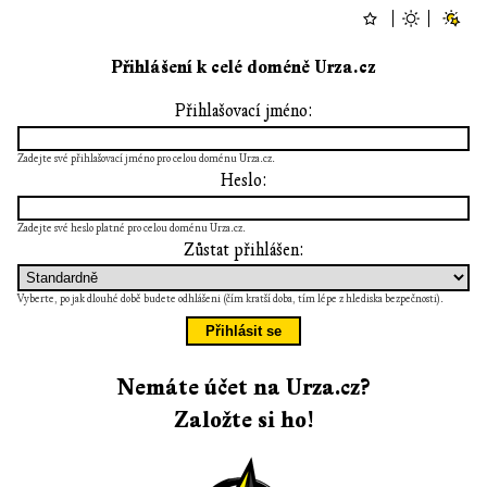
Přihlášení k celé doméně Urza.cz
Přihlašovací jméno:
Zadejte své přihlašovací jméno pro celou doménu Urza.cz.
Heslo:
Zadejte své heslo platné pro celou doménu Urza.cz.
Zůstat přihlášen:
Vyberte, po jak dlouhé době budete odhlášeni (čím kratší doba, tím lépe z hlediska bezpečnosti).
Nemáte účet na Urza.cz?
Založte si ho!